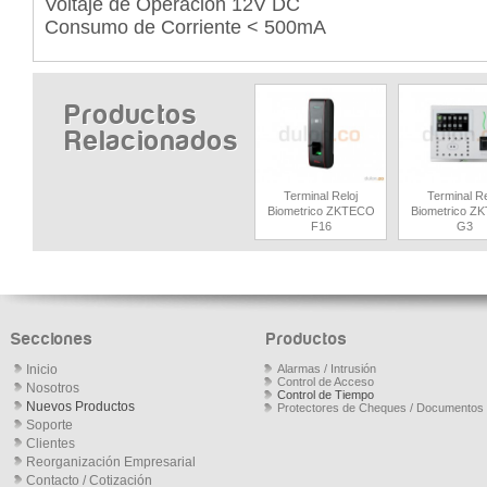
Voltaje de Operación 12V DC
Consumo de Corriente < 500mA
Productos
Relacionados
Terminal Reloj
Terminal Re
Biometrico ZKTECO
Biometrico Z
F16
G3
Secciones
Productos
Inicio
Alarmas / Intrusión
Control de Acceso
Nosotros
Control de Tiempo
Nuevos Productos
Protectores de Cheques / Documentos
Soporte
Clientes
Reorganización Empresarial
Contacto / Cotización