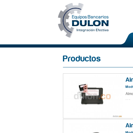
Productos
Al
Mode
Almo
. . .
Al
Mode