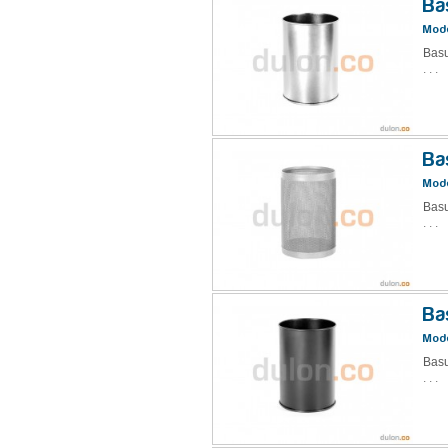
Ba
Mode
Basu
. . .
Ba
Mode
Basu
. . .
Ba
Mode
Basu
. . .