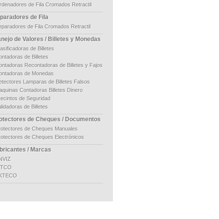
rdenadores de Fila Cromados Retractil
paradores de Fila
eparadores de Fila Cromados Retractil
nejo de Valores / Billetes y Monedas
asificadoras de Billetes
ntadoras de Billetes
ontadoras Recontadoras de Billetes y Fajos
ontadoras de Monedas
etectores Lamparas de Billetes Falsos
aquinas Contadoras Billetes Dinero
recintos de Seguridad
lidadoras de Billetes
otectores de Cheques / Documentos
rotectores de Cheques Manuales
rotectores de Cheques Electrónicos
bricantes / Marcas
NVIZ
ITCO
KTECO