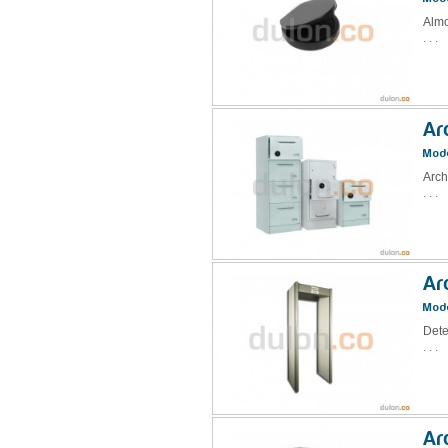
Almo
. . .
Ar
Mode
Arch
. . .
Ar
Mode
Dete
. . .
Ar