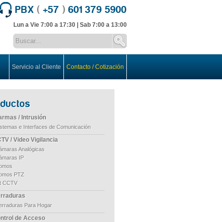
PBX
(
+57
)
601 379 5900
Lun a Vie 7:00 a 17:30 | Sab 7:00 a 13:00
Servicio al Cliente
Contacto / Cotización
oductos
armas / Intrusión
istemas e Interfaces de Comunicación
TV / Video Vigilancia
ámaras Analógicas
ámaras IP
omos
omos PTZ
it CCTV
rraduras
erraduras Para Hogar
ntrol de Acceso