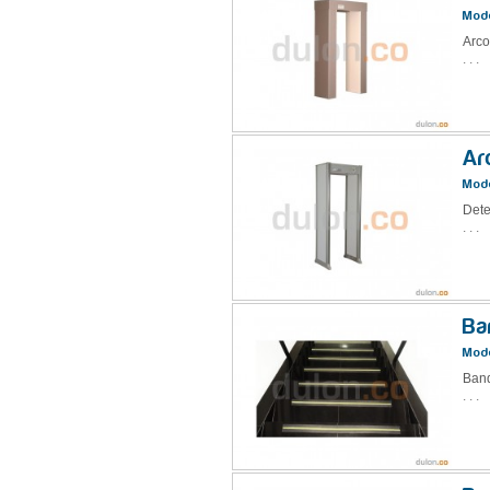
Mode
Arco
. . .
Ar
Mode
Dete
. . .
Ba
Mode
Band
. . .