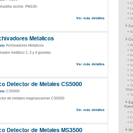
C
hadilla sirchie PM100.
L
L
Ver más detalles
S
Co
R
chivadores Metalicos
Co
Archivadores Metalicos
B
lo:
Re
ivador metálico 2, 3 y 4 gavetas.
R
Re
Ver más detalles
T
T
T
T
co Detector de Metales CS5000
T
Magn
CS5000
lo:
T
ctor de metales magnascanner CS5000
Eq
Fuer
Ver más detalles
C
Co
C
co Detector de Metales MS3500
Or