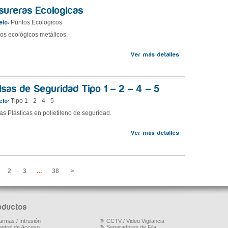
sureras Ecologicas
Puntos Ecologicos
lo:
os ecológicos metálicos.
Ver más detalles
lsas de Seguridad Tipo 1 – 2 – 4 – 5
Tipo 1 - 2 - 4 - 5
lo:
as Plásticas en polietileno de seguridad.
Ver más detalles
2
3
…
38
>
oductos
armas / Intrusión
CCTV / Video Vigilancia
ntrol de Acceso
Separadores de Fila