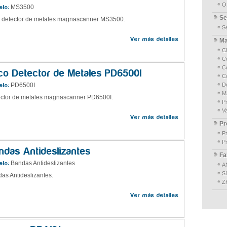
O
MS3500
lo:
Se
 detector de metales magnascanner MS3500.
S
Ver más detalles
Ma
Cl
Co
C
co Detector de Metales PD6500I
C
PD6500I
D
lo:
M
ctor de metales magnascanner PD6500I.
P
Va
Ver más detalles
Pr
P
P
ndas Antideslizantes
Fa
Bandas Antideslizantes
lo:
A
S
as Antideslizantes.
Z
Ver más detalles