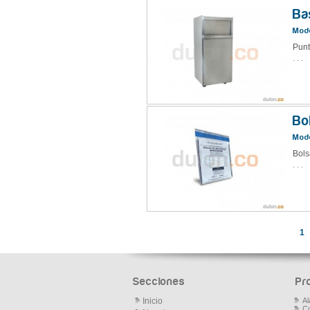
Ba
Mode
Punt
. . .
Bo
Mode
Bols
. . .
1
Secciones
Pr
Inicio
Al
Co