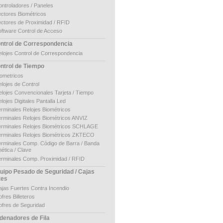
ontroladores / Paneles
ectores Biométricos
ectores de Proximidad / RFID
oftware Control de Acceso
ntrol de Correspondencia
elojes Control de Correspondencia
ntrol de Tiempo
iometricos
lojes de Control
elojes Convencionales Tarjeta / Tiempo
lojes Digitales Pantalla Led
erminales Relojes Biométricos
erminales Relojes Biométricos ANVIZ
erminales Relojes Biométricos SCHLAGE
erminales Relojes Biométricos ZKTECO
erminales Comp. Código de Barra / Banda
ética / Clave
erminales Comp. Proximidad / RFID
uipo Pesado de Seguridad / Cajas
tes
ajas Fuertes Contra Incendio
fres Billeteros
ofres de Seguridad
denadores de Fila