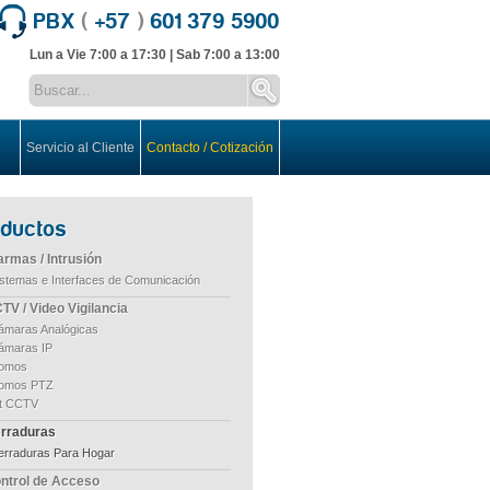
PBX
(
+57
)
601 379 5900
Lun a Vie 7:00 a 17:30 | Sab 7:00 a 13:00
Servicio al Cliente
Contacto / Cotización
oductos
armas / Intrusión
istemas e Interfaces de Comunicación
TV / Video Vigilancia
ámaras Analógicas
ámaras IP
omos
omos PTZ
it CCTV
rraduras
erraduras Para Hogar
ntrol de Acceso