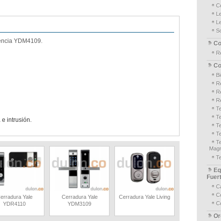
C
L
L
S
rencia YDM4109.
Co
R
Co
B
Re
R
Re
T
T
e intrusión.
T
T
T
Magn
T
Eq
Fuer
C
Co
erradura Yale
Cerradura Yale
Cerradura Yale Living
C
YDR4110
YDM3109
Or