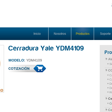
Inicio
Nosotros
Productos
Soporte
Cerradura Yale YDM4109
Pr
Al
MODELO:
YDM4109
S
CC
C
C
D
D
K
Ce
C
Co