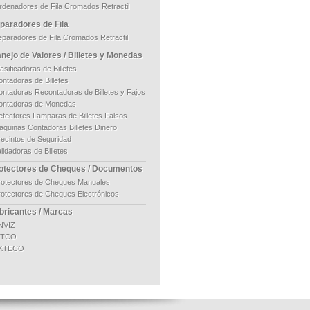
rdenadores de Fila Cromados Retractil
paradores de Fila
eparadores de Fila Cromados Retractil
nejo de Valores / Billetes y Monedas
asificadoras de Billetes
ntadoras de Billetes
ontadoras Recontadoras de Billetes y Fajos
ontadoras de Monedas
etectores Lamparas de Billetes Falsos
aquinas Contadoras Billetes Dinero
recintos de Seguridad
lidadoras de Billetes
otectores de Cheques / Documentos
rotectores de Cheques Manuales
rotectores de Cheques Electrónicos
bricantes / Marcas
NVIZ
ITCO
KTECO