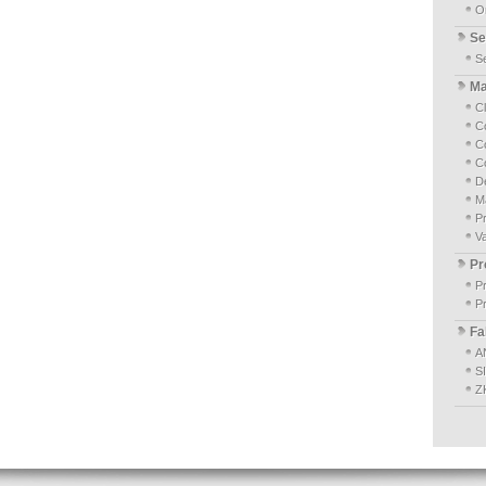
O
Se
S
Ma
Cl
Co
C
C
D
M
P
Va
Pr
P
P
Fa
A
S
Z