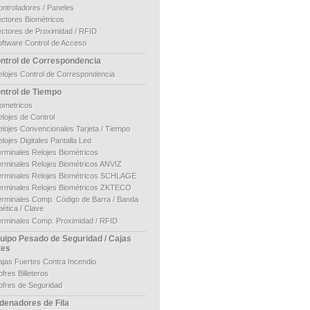
ontroladores / Paneles
ectores Biométricos
ectores de Proximidad / RFID
oftware Control de Acceso
ntrol de Correspondencia
elojes Control de Correspondencia
ntrol de Tiempo
iometricos
lojes de Control
elojes Convencionales Tarjeta / Tiempo
lojes Digitales Pantalla Led
erminales Relojes Biométricos
erminales Relojes Biométricos ANVIZ
erminales Relojes Biométricos SCHLAGE
erminales Relojes Biométricos ZKTECO
erminales Comp. Código de Barra / Banda
ética / Clave
erminales Comp. Proximidad / RFID
uipo Pesado de Seguridad / Cajas
tes
ajas Fuertes Contra Incendio
fres Billeteros
ofres de Seguridad
denadores de Fila